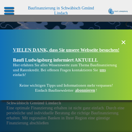
Baufinanzierung in Schwäbisch Gmünd
Lindach
×
VIELEN DANK, dass Sie unsere Webseite besuchen!
Baufi Ludwigsburg informiert AKTUELL
Hier erfahren Sie alles Wissenswerte zum Thema Baufinanzierung
uns
und Ratenkredit. Bei offenen Fragen kontaktieren Sie
einfach!
Keine wichtigen Tipps und Informationen mehr verpassen!
abonnieren
Einfach Baufinewsletter
!
Eine Immobilien­finanzierung bei Baufi Ludwigsburg in
Schwäbisch Gmünd Lindach
Eine optimale Finanzierung erhalten ist nicht ganz einfach. Durch eine
persönliche und individuelle Beratung die richtige Baufinanzierung
erhalten. Mit regionalen Banken in Ihrer Region eine günstige
Finanzierung abschließen