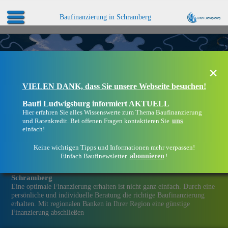
Baufinanzierung in Schramberg
×
VIELEN DANK, dass Sie unsere Webseite besuchen!
Baufi Ludwigsburg informiert AKTUELL
Hier erfahren Sie alles Wissenswerte zum Thema Baufinanzierung
uns
und Ratenkredit. Bei offenen Fragen kontaktieren Sie
einfach!
Keine wichtigen Tipps und Informationen mehr verpassen!
abonnieren
Einfach Baufinewsletter
!
Eine Immobilien­finanzierung bei Baufi Ludwigsburg in
Schramberg
Eine optimale Finanzierung erhalten ist nicht ganz einfach. Durch eine
persönliche und individuelle Beratung die richtige Baufinanzierung
erhalten. Mit regionalen Banken in Ihrer Region eine günstige
Finanzierung abschließen