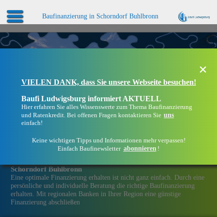
Baufinanzierung in Schorndorf Buhlbronn
×
VIELEN DANK, dass Sie unsere Webseite besuchen!
Baufi Ludwigsburg informiert AKTUELL
Hier erfahren Sie alles Wissenswerte zum Thema Baufinanzierung
uns
und Ratenkredit. Bei offenen Fragen kontaktieren Sie
einfach!
Keine wichtigen Tipps und Informationen mehr verpassen!
abonnieren
Einfach Baufinewsletter
!
Eine Immobilien­finanzierung bei Baufi Ludwigsburg in
Schorndorf Buhlbronn
Eine optimale Finanzierung erhalten ist nicht ganz einfach. Durch eine
persönliche und individuelle Beratung die richtige Baufinanzierung
erhalten. Mit regionalen Banken in Ihrer Region eine günstige
Finanzierung abschließen