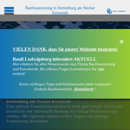
Baufinanzierung in Rottenburg am Neckar
Kernstadt
×
VIELEN DANK, dass Sie unsere Webseite besuchen!
Baufi Ludwigsburg informiert AKTUELL
Hier erfahren Sie alles Wissenswerte zum Thema Baufinanzierung
uns
und Ratenkredit. Bei offenen Fragen kontaktieren Sie
einfach!
Keine wichtigen Tipps und Informationen mehr verpassen!
abonnieren
Einfach Baufinewsletter
!
Eine Immobilien­finanzierung bei Baufi Ludwigsburg in
Rottenburg am Neckar Kernstadt
Eine optimale Finanzierung erhalten ist nicht ganz einfach. Durch eine
persönliche und individuelle Beratung die richtige Baufinanzierung
erhalten. Mit regionalen Banken in Ihrer Region eine günstige
Finanzierung abschließen