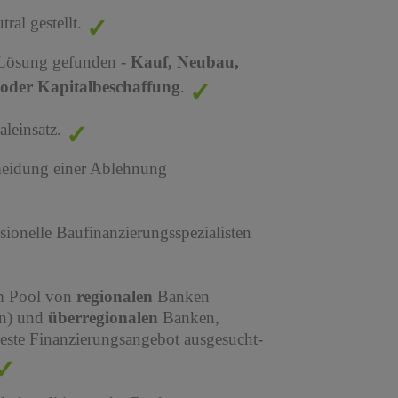
al gestellt.
 Lösung gefunden -
Kauf, Neubau,
oder Kapitalbeschaffung
.
leinsatz.
meidung einer Ablehnung
sionelle Baufinanzierungsspezialisten
em Pool von
regionalen
Banken
en) und
überregionalen
Banken,
este Finanzierungsangebot ausgesucht-