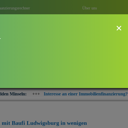
nanzierungsrechner
Über uns
×
!
Ludwigsburg in Rheinfelden Minseln
cht ganz einfach. Durch eine
richtige Baufinanzierung erhalten.
ne günstige Finanzierung abschließen
Interesse an einer Immobilienfinanzierung? Prüfen Sie jetzt die 
n mit Baufi Ludwigsburg
in wenigen