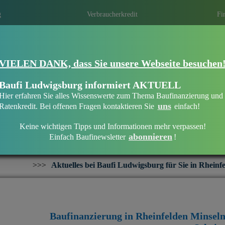
g
Verbraucherkredit
Fi
VIELEN DANK, dass Sie unsere Webseite besuchen
Eine Immobilien­finanzierung bei Baufi 
Eine optimale Finanzierung erhalten ist ni
Baufi Ludwigsburg informiert AKTUELL
persönliche und individuelle Beratung die 
Hier erfahren Sie alles Wissenswerte zum Thema Baufinanzierung und
Mit regionalen Banken in Ihrer Region ei
uns
Ratenkredit. Bei offenen Fragen kontaktieren Sie
einfach!
Keine wichtigen Tipps und Informationen mehr verpassen!
abonnieren
Einfach Baufinewsletter
!
Baufinanzierung in Rheinfelden Minseln
les bei Baufi Ludwigsburg für Sie in Rheinfelden Minseln:
+++
Baufinanzierung in Rheinfelden Minsel