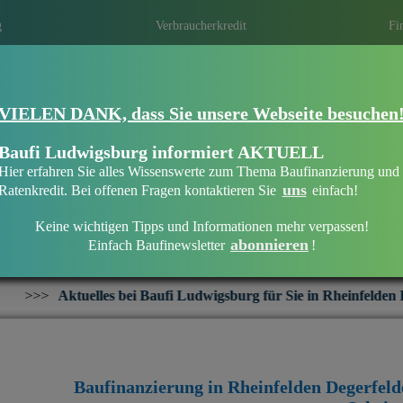
g
Verbraucherkredit
Fi
Eine Immobilien­finanzierung bei Baufi 
VIELEN DANK, dass Sie unsere Webseite besuchen
Degerfelden
Eine optimale Finanzierung erhalten ist ni
Baufi Ludwigsburg informiert AKTUELL
persönliche und individuelle Beratung die 
Hier erfahren Sie alles Wissenswerte zum Thema Baufinanzierung und
Mit regionalen Banken in Ihrer Region ei
uns
Ratenkredit. Bei offenen Fragen kontaktieren Sie
einfach!
Keine wichtigen Tipps und Informationen mehr verpassen!
abonnieren
Einfach Baufinewsletter
!
Baufinanzierung in Rheinfelden Degerfelden
i Baufi Ludwigsburg für Sie in Rheinfelden Degerfelden:
+++
I
Baufinanzierung in Rheinfelden Degerfel