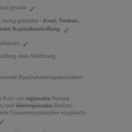
al gestellt.
 Lösung gefunden -
Kauf, Neubau,
oder Kapitalbeschaffung
.
leinsatz.
meidung einer Ablehnung
sionelle Baufinanzierungsspezialisten
em Pool von
regionalen
Banken
en) und
überregionalen
Banken,
este Finanzierungsangebot ausgesucht-