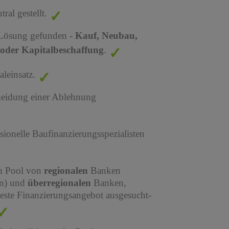
al gestellt.
 Lösung gefunden -
Kauf, Neubau,
oder Kapitalbeschaffung
.
leinsatz.
meidung einer Ablehnung
sionelle Baufinanzierungsspezialisten
em Pool von
regionalen
Banken
en) und
überregionalen
Banken,
este Finanzierungsangebot ausgesucht-