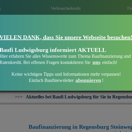
g
Verbraucherkredit
Fi
VIELEN DANK, dass Sie unsere Webseite besuchen
Eine Immobilien­finanzierung bei Baufi 
Eine optimale Finanzierung erhalten ist ni
Baufi Ludwigsburg informiert AKTUELL
persönliche und individuelle Beratung die 
Hier erfahren Sie alles Wissenswerte zum Thema Baufinanzierung und
Mit regionalen Banken in Ihrer Region ei
uns
Ratenkredit. Bei offenen Fragen kontaktieren Sie
einfach!
Keine wichtigen Tipps und Informationen mehr verpassen!
abonnieren
Einfach Baufinewsletter
!
Baufinanzierung in Regensburg Steinweg
s bei Baufi Ludwigsburg für Sie in Regensburg Steinweg:
+++
Baufinanzierung in Regensburg Steinwe