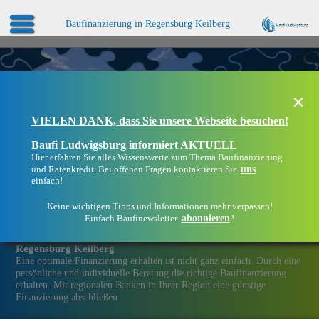
Baufinanzierung in Regensburg Keilberg
×
VIELEN DANK, dass Sie unsere Webseite besuchen!
Baufi Ludwigsburg informiert AKTUELL
Hier erfahren Sie alles Wissenswerte zum Thema Baufinanzierung
uns
und Ratenkredit. Bei offenen Fragen kontaktieren Sie
einfach!
Keine wichtigen Tipps und Informationen mehr verpassen!
abonnieren
Einfach Baufinewsletter
!
Eine Immobilien­finanzierung bei Baufi Ludwigsburg in
Regensburg Keilberg
Eine optimale Finanzierung erhalten ist nicht ganz einfach. Durch eine
persönliche und individuelle Beratung die richtige Baufinanzierung
erhalten. Mit regionalen Banken in Ihrer Region eine günstige
Finanzierung abschließen