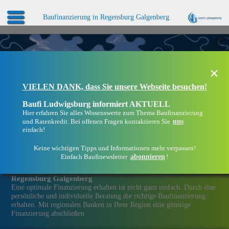
Baufinanzierung in Regensburg Galgenberg
×
VIELEN DANK, dass Sie unsere Webseite besuchen!
Baufi Ludwigsburg informiert AKTUELL
Hier erfahren Sie alles Wissenswerte zum Thema Baufinanzierung
uns
und Ratenkredit. Bei offenen Fragen kontaktieren Sie
einfach!
Keine wichtigen Tipps und Informationen mehr verpassen!
abonnieren
Einfach Baufinewsletter
!
Eine Immobilien­finanzierung bei Baufi Ludwigsburg in
Regensburg Galgenberg
Eine optimale Finanzierung erhalten ist nicht ganz einfach. Durch eine
persönliche und individuelle Beratung die richtige Baufinanzierung
erhalten. Mit regionalen Banken in Ihrer Region eine günstige
Finanzierung abschließen