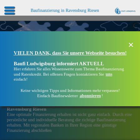
Baufinanzierung in Ravensburg Riesen
×
VIELEN DANK, dass Sie unsere Webseite besuchen!
Baufi Ludwigsburg informiert AKTUELL
Hier erfahren Sie alles Wissenswerte zum Thema Baufinanzierung
uns
und Ratenkredit. Bei offenen Fragen kontaktieren Sie
einfach!
Keine wichtigen Tipps und Informationen mehr verpassen!
abonnieren
Einfach Baufinewsletter
!
Eine Immobilien­finanzierung bei Baufi Ludwigsburg in
Ravensburg Riesen
Eine optimale Finanzierung erhalten ist nicht ganz einfach. Durch eine
persönliche und individuelle Beratung die richtige Baufinanzierung
erhalten. Mit regionalen Banken in Ihrer Region eine günstige
Finanzierung abschließen