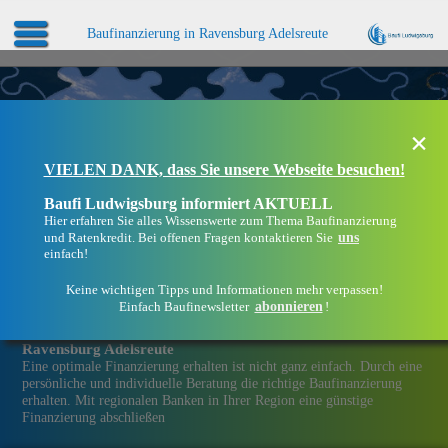
Baufinanzierung in Ravensburg Adelsreute
×
VIELEN DANK, dass Sie unsere Webseite besuchen!
Baufi Ludwigsburg informiert AKTUELL
Hier erfahren Sie alles Wissenswerte zum Thema Baufinanzierung
uns
und Ratenkredit. Bei offenen Fragen kontaktieren Sie
einfach!
Keine wichtigen Tipps und Informationen mehr verpassen!
abonnieren
Einfach Baufinewsletter
!
Eine Immobilien­finanzierung bei Baufi Ludwigsburg in
Ravensburg Adelsreute
Eine optimale Finanzierung erhalten ist nicht ganz einfach. Durch eine
persönliche und individuelle Beratung die richtige Baufinanzierung
erhalten. Mit regionalen Banken in Ihrer Region eine günstige
Finanzierung abschließen