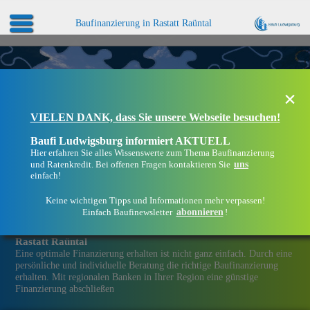
Baufinanzierung in Rastatt Raüntal
×
VIELEN DANK, dass Sie unsere Webseite besuchen!
Baufi Ludwigsburg informiert AKTUELL
Hier erfahren Sie alles Wissenswerte zum Thema Baufinanzierung
uns
und Ratenkredit. Bei offenen Fragen kontaktieren Sie
einfach!
Keine wichtigen Tipps und Informationen mehr verpassen!
abonnieren
Einfach Baufinewsletter
!
Eine Immobilien­finanzierung bei Baufi Ludwigsburg in
Rastatt Raüntal
Eine optimale Finanzierung erhalten ist nicht ganz einfach. Durch eine
persönliche und individuelle Beratung die richtige Baufinanzierung
erhalten. Mit regionalen Banken in Ihrer Region eine günstige
Finanzierung abschließen