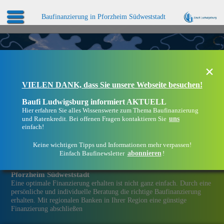
Baufinanzierung in Pforzheim Südweststadt
×
VIELEN DANK, dass Sie unsere Webseite besuchen!
Baufi Ludwigsburg informiert AKTUELL
Hier erfahren Sie alles Wissenswerte zum Thema Baufinanzierung
uns
und Ratenkredit. Bei offenen Fragen kontaktieren Sie
einfach!
Keine wichtigen Tipps und Informationen mehr verpassen!
abonnieren
Einfach Baufinewsletter
!
Eine Immobilien­finanzierung bei Baufi Ludwigsburg in
Pforzheim Südweststadt
Eine optimale Finanzierung erhalten ist nicht ganz einfach. Durch eine
persönliche und individuelle Beratung die richtige Baufinanzierung
erhalten. Mit regionalen Banken in Ihrer Region eine günstige
Finanzierung abschließen