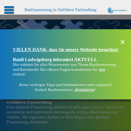
Baufinanzierung in Ostfildern Parksiedlung
×
VIELEN DANK, dass Sie unsere Webseite besuchen!
Baufi Ludwigsburg informiert AKTUELL
Hier erfahren Sie alles Wissenswerte zum Thema Baufinanzierung
uns
und Ratenkredit. Bei offenen Fragen kontaktieren Sie
einfach!
Keine wichtigen Tipps und Informationen mehr verpassen!
abonnieren
Einfach Baufinewsletter
!
Eine Immobilien­finanzierung bei Baufi Ludwigsburg in
Ostfildern Parksiedlung
Eine optimale Finanzierung erhalten ist nicht ganz einfach. Durch eine
persönliche und individuelle Beratung die richtige Baufinanzierung
erhalten. Mit regionalen Banken in Ihrer Region eine günstige
Finanzierung abschließen