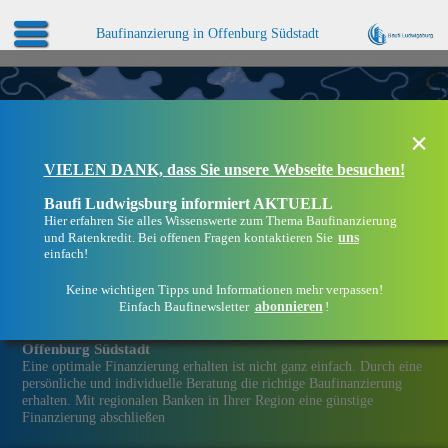
Baufinanzierung in Offenburg Südstadt
×
VIELEN DANK, dass Sie unsere Webseite besuchen!
Baufi Ludwigsburg informiert AKTUELL
Hier erfahren Sie alles Wissenswerte zum Thema Baufinanzierung
uns
und Ratenkredit. Bei offenen Fragen kontaktieren Sie
einfach!
Keine wichtigen Tipps und Informationen mehr verpassen!
abonnieren
Einfach Baufinewsletter
!
Eine Immobilien­finanzierung bei Baufi Ludwigsburg in
Offenburg Südstadt
Eine optimale Finanzierung erhalten ist nicht ganz einfach. Durch eine
persönliche und individuelle Beratung die richtige Baufinanzierung
erhalten. Mit regionalen Banken in Ihrer Region eine günstige
Finanzierung abschließen