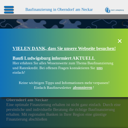
Baufinanzierung in Oberndorf am Neckar
×
VIELEN DANK, dass Sie unsere Webseite besuchen!
Baufi Ludwigsburg informiert AKTUELL
Hier erfahren Sie alles Wissenswerte zum Thema Baufinanzierung
uns
und Ratenkredit. Bei offenen Fragen kontaktieren Sie
einfach!
Keine wichtigen Tipps und Informationen mehr verpassen!
abonnieren
Einfach Baufinewsletter
!
Eine Immobilien­finanzierung bei Baufi Ludwigsburg in
Oberndorf am Neckar
Eine optimale Finanzierung erhalten ist nicht ganz einfach. Durch eine
persönliche und individuelle Beratung die richtige Baufinanzierung
erhalten. Mit regionalen Banken in Ihrer Region eine günstige
Finanzierung abschließen