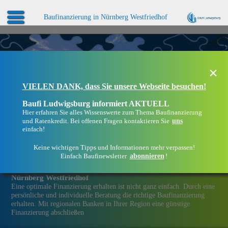
Baufinanzierung in Nürnberg Westfriedhof
×
VIELEN DANK, dass Sie unsere Webseite besuchen!
Baufi Ludwigsburg informiert AKTUELL
Hier erfahren Sie alles Wissenswerte zum Thema Baufinanzierung
uns
und Ratenkredit. Bei offenen Fragen kontaktieren Sie
einfach!
Keine wichtigen Tipps und Informationen mehr verpassen!
abonnieren
Einfach Baufinewsletter
!
Eine Immobilien­finanzierung bei Baufi Ludwigsburg in
Nürnberg Westfriedhof
Eine optimale Finanzierung erhalten ist nicht ganz einfach. Durch eine
persönliche und individuelle Beratung die richtige Baufinanzierung
erhalten. Mit regionalen Banken in Ihrer Region eine günstige
Finanzierung abschließen