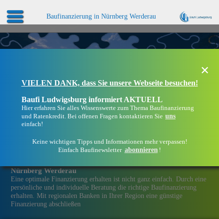
Baufinanzierung in Nürnberg Werderau
×
VIELEN DANK, dass Sie unsere Webseite besuchen!
Baufi Ludwigsburg informiert AKTUELL
Hier erfahren Sie alles Wissenswerte zum Thema Baufinanzierung
uns
und Ratenkredit. Bei offenen Fragen kontaktieren Sie
einfach!
Keine wichtigen Tipps und Informationen mehr verpassen!
abonnieren
Einfach Baufinewsletter
!
Eine Immobilien­finanzierung bei Baufi Ludwigsburg in
Nürnberg Werderau
Eine optimale Finanzierung erhalten ist nicht ganz einfach. Durch eine
persönliche und individuelle Beratung die richtige Baufinanzierung
erhalten. Mit regionalen Banken in Ihrer Region eine günstige
Finanzierung abschließen