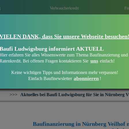
g
Verbraucherkredit
Fi
VIELEN DANK, dass Sie unsere Webseite besuchen
Eine Immobilien­finanzierung bei Baufi 
Eine optimale Finanzierung erhalten ist ni
Baufi Ludwigsburg informiert AKTUELL
persönliche und individuelle Beratung die 
Hier erfahren Sie alles Wissenswerte zum Thema Baufinanzierung und
Mit regionalen Banken in Ihrer Region ei
uns
Ratenkredit. Bei offenen Fragen kontaktieren Sie
einfach!
Keine wichtigen Tipps und Informationen mehr verpassen!
abonnieren
Einfach Baufinewsletter
!
Baufinanzierung in Nürnberg Veilhof
ei Baufi Ludwigsburg für Sie in Nürnberg Veilhof:
+++
Interes
Baufinanzierung in Nürnberg Veilhof 