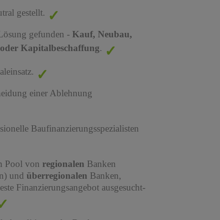
al gestellt.
 Lösung gefunden -
Kauf, Neubau,
oder Kapitalbeschaffung
.
leinsatz.
meidung einer Ablehnung
sionelle Baufinanzierungsspezialisten
em Pool von
regionalen
Banken
en) und
überregionalen
Banken,
este Finanzierungsangebot ausgesucht-