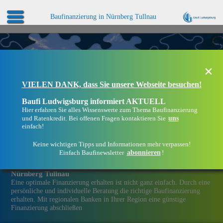
Baufinanzierung in Nürnberg Tullnau
×
VIELEN DANK, dass Sie unsere Webseite besuchen!
Baufi Ludwigsburg informiert AKTUELL
Hier erfahren Sie alles Wissenswerte zum Thema Baufinanzierung
uns
und Ratenkredit. Bei offenen Fragen kontaktieren Sie
einfach!
Keine wichtigen Tipps und Informationen mehr verpassen!
abonnieren
Einfach Baufinewsletter
!
Eine Immobilien­finanzierung bei Baufi Ludwigsburg in
Nürnberg Tullnau
Eine optimale Finanzierung erhalten ist nicht ganz einfach. Durch eine
persönliche und individuelle Beratung die richtige Baufinanzierung
erhalten. Mit regionalen Banken in Ihrer Region eine günstige
Finanzierung abschließen