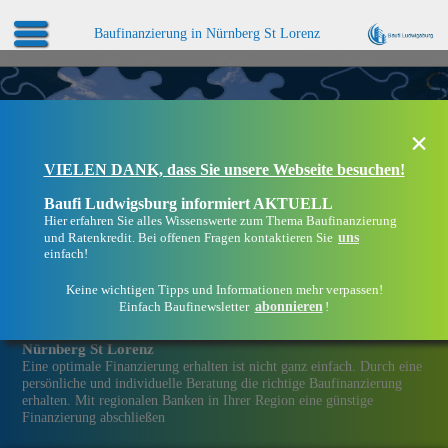
Baufinanzierung in Nürnberg St Lorenz
×
VIELEN DANK, dass Sie unsere Webseite besuchen!
Baufi Ludwigsburg informiert AKTUELL
Hier erfahren Sie alles Wissenswerte zum Thema Baufinanzierung
uns
und Ratenkredit. Bei offenen Fragen kontaktieren Sie
einfach!
Keine wichtigen Tipps und Informationen mehr verpassen!
abonnieren
Einfach Baufinewsletter
!
Eine Immobilien­finanzierung bei Baufi Ludwigsburg in
Nürnberg St Lorenz
Eine optimale Finanzierung erhalten ist nicht ganz einfach. Durch eine
persönliche und individuelle Beratung die richtige Baufinanzierung
erhalten. Mit regionalen Banken in Ihrer Region eine günstige
Finanzierung abschließen