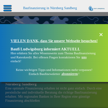
Baufinanzierung in Nürnberg Sandberg
×
VIELEN DANK, dass Sie unsere Webseite besuchen!
Baufi Ludwigsburg informiert AKTUELL
Hier erfahren Sie alles Wissenswerte zum Thema Baufinanzierung
uns
und Ratenkredit. Bei offenen Fragen kontaktieren Sie
einfach!
Keine wichtigen Tipps und Informationen mehr verpassen!
abonnieren
Einfach Baufinewsletter
!
Eine Immobilien­finanzierung bei Baufi Ludwigsburg in
Nürnberg Sandberg
Eine optimale Finanzierung erhalten ist nicht ganz einfach. Durch eine
persönliche und individuelle Beratung die richtige Baufinanzierung
erhalten. Mit regionalen Banken in Ihrer Region eine günstige
Finanzierung abschließen