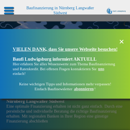
Baufinanzierung in Nürnberg Langwaßer
Südwest
×
VIELEN DANK, dass Sie unsere Webseite besuchen!
Baufi Ludwigsburg informiert AKTUELL
Hier erfahren Sie alles Wissenswerte zum Thema Baufinanzierung
uns
und Ratenkredit. Bei offenen Fragen kontaktieren Sie
einfach!
Keine wichtigen Tipps und Informationen mehr verpassen!
abonnieren
Einfach Baufinewsletter
!
Eine Immobilien­finanzierung bei Baufi Ludwigsburg in
Nürnberg Langwaßer Südwest
Eine optimale Finanzierung erhalten ist nicht ganz einfach. Durch eine
persönliche und individuelle Beratung die richtige Baufinanzierung
erhalten. Mit regionalen Banken in Ihrer Region eine günstige
Finanzierung abschließen