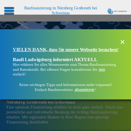
Baufinanzierung in Nürnberg Großreuth bei
Schweinau
×
VIELEN DANK, dass Sie unsere Webseite besuchen!
Baufi Ludwigsburg informiert AKTUELL
Hier erfahren Sie alles Wissenswerte zum Thema Baufinanzierung
uns
und Ratenkredit. Bei offenen Fragen kontaktieren Sie
einfach!
Keine wichtigen Tipps und Informationen mehr verpassen!
abonnieren
Einfach Baufinewsletter
!
Eine Immobilien­finanzierung bei Baufi Ludwigsburg in
Nürnberg Großreuth bei Schweinau
Eine optimale Finanzierung erhalten ist nicht ganz einfach. Durch eine
persönliche und individuelle Beratung die richtige Baufinanzierung
erhalten. Mit regionalen Banken in Ihrer Region eine günstige
Finanzierung abschließen