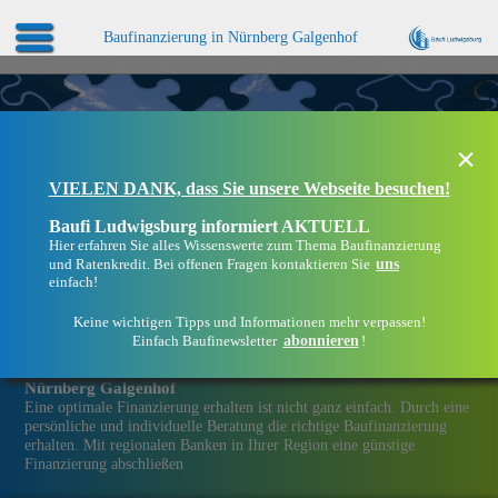
Baufinanzierung in Nürnberg Galgenhof
×
VIELEN DANK, dass Sie unsere Webseite besuchen!
Baufi Ludwigsburg informiert AKTUELL
Hier erfahren Sie alles Wissenswerte zum Thema Baufinanzierung
uns
und Ratenkredit. Bei offenen Fragen kontaktieren Sie
einfach!
Keine wichtigen Tipps und Informationen mehr verpassen!
abonnieren
Einfach Baufinewsletter
!
Eine Immobilien­finanzierung bei Baufi Ludwigsburg in
Nürnberg Galgenhof
Eine optimale Finanzierung erhalten ist nicht ganz einfach. Durch eine
persönliche und individuelle Beratung die richtige Baufinanzierung
erhalten. Mit regionalen Banken in Ihrer Region eine günstige
Finanzierung abschließen