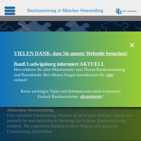
Baufinanzierung in München Westsendling
×
VIELEN DANK, dass Sie unsere Webseite besuchen!
Baufi Ludwigsburg informiert AKTUELL
Hier erfahren Sie alles Wissenswerte zum Thema Baufinanzierung
uns
und Ratenkredit. Bei offenen Fragen kontaktieren Sie
einfach!
Keine wichtigen Tipps und Informationen mehr verpassen!
abonnieren
Einfach Baufinewsletter
!
Eine Immobilien­finanzierung bei Baufi Ludwigsburg in
München Westsendling
Eine optimale Finanzierung erhalten ist nicht ganz einfach. Durch eine
persönliche und individuelle Beratung die richtige Baufinanzierung
erhalten. Mit regionalen Banken in Ihrer Region eine günstige
Finanzierung abschließen