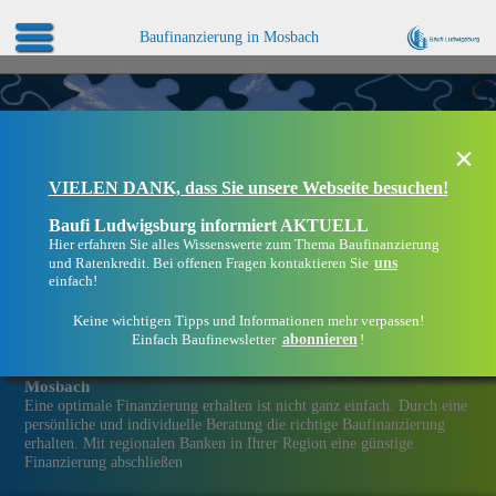
Baufinanzierung in Mosbach
×
VIELEN DANK, dass Sie unsere Webseite besuchen!
Baufi Ludwigsburg informiert AKTUELL
Hier erfahren Sie alles Wissenswerte zum Thema Baufinanzierung
uns
und Ratenkredit. Bei offenen Fragen kontaktieren Sie
einfach!
Keine wichtigen Tipps und Informationen mehr verpassen!
abonnieren
Einfach Baufinewsletter
!
Eine Immobilien­finanzierung bei Baufi Ludwigsburg in
Mosbach
Eine optimale Finanzierung erhalten ist nicht ganz einfach. Durch eine
persönliche und individuelle Beratung die richtige Baufinanzierung
erhalten. Mit regionalen Banken in Ihrer Region eine günstige
Finanzierung abschließen