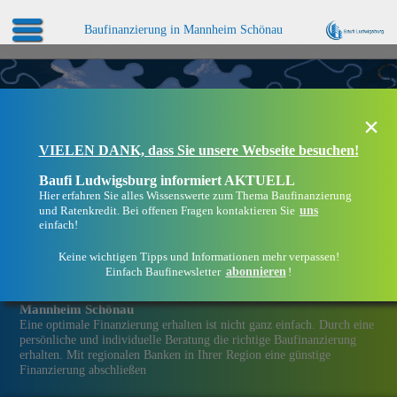
Baufinanzierung in Mannheim Schönau
×
VIELEN DANK, dass Sie unsere Webseite besuchen!
Baufi Ludwigsburg informiert AKTUELL
Hier erfahren Sie alles Wissenswerte zum Thema Baufinanzierung
uns
und Ratenkredit. Bei offenen Fragen kontaktieren Sie
einfach!
Keine wichtigen Tipps und Informationen mehr verpassen!
abonnieren
Einfach Baufinewsletter
!
Eine Immobilien­finanzierung bei Baufi Ludwigsburg in
Mannheim Schönau
Eine optimale Finanzierung erhalten ist nicht ganz einfach. Durch eine
persönliche und individuelle Beratung die richtige Baufinanzierung
erhalten. Mit regionalen Banken in Ihrer Region eine günstige
Finanzierung abschließen