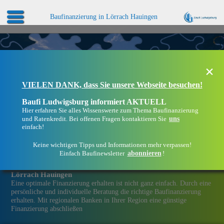
Baufinanzierung in Lörrach Hauingen
×
VIELEN DANK, dass Sie unsere Webseite besuchen!
Baufi Ludwigsburg informiert AKTUELL
Hier erfahren Sie alles Wissenswerte zum Thema Baufinanzierung
uns
und Ratenkredit. Bei offenen Fragen kontaktieren Sie
einfach!
Keine wichtigen Tipps und Informationen mehr verpassen!
abonnieren
Einfach Baufinewsletter
!
Eine Immobilien­finanzierung bei Baufi Ludwigsburg in
Lörrach Hauingen
Eine optimale Finanzierung erhalten ist nicht ganz einfach. Durch eine
persönliche und individuelle Beratung die richtige Baufinanzierung
erhalten. Mit regionalen Banken in Ihrer Region eine günstige
Finanzierung abschließen