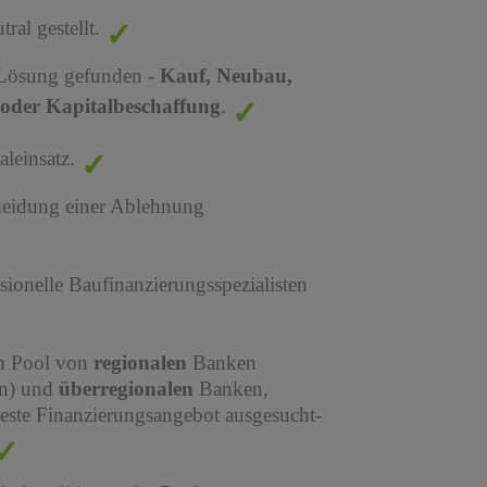
al gestellt.
 Lösung gefunden -
Kauf, Neubau,
oder Kapitalbeschaffung
.
leinsatz.
meidung einer Ablehnung
sionelle Baufinanzierungsspezialisten
em Pool von
regionalen
Banken
en) und
überregionalen
Banken,
este Finanzierungsangebot ausgesucht-