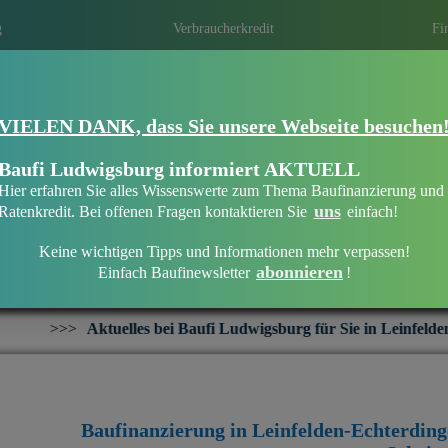
g
Verbraucherkredit
Fi
Eine Immobilien­finanzierung bei Baufi L
VIELEN DANK, dass Sie unsere Webseite besuchen
Echterdingen
Eine optimale Finanzierung erhalten ist ni
Baufi Ludwigsburg informiert AKTUELL
persönliche und individuelle Beratung die 
Hier erfahren Sie alles Wissenswerte zum Thema Baufinanzierung und
Mit regionalen Banken in Ihrer Region ei
uns
Ratenkredit. Bei offenen Fragen kontaktieren Sie
einfach!
Keine wichtigen Tipps und Informationen mehr verpassen!
abonnieren
Einfach Baufinewsletter
!
Baufinanzierung in Leinfelden-Echterdingen
s bei Baufi Ludwigsburg für Sie in Leinfelden-Echterdingen:
++
Baufinanzierung in Leinfelden-Echterdin