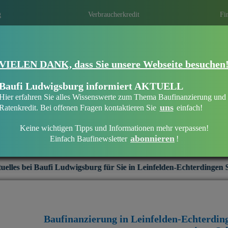
g
Verbraucherkredit
Fi
Eine Immobilien­finanzierung bei Baufi L
VIELEN DANK, dass Sie unsere Webseite besuchen
Echterdingen Stetten
Eine optimale Finanzierung erhalten ist ni
Baufi Ludwigsburg informiert AKTUELL
persönliche und individuelle Beratung die 
Hier erfahren Sie alles Wissenswerte zum Thema Baufinanzierung und
Mit regionalen Banken in Ihrer Region ei
uns
Ratenkredit. Bei offenen Fragen kontaktieren Sie
einfach!
Keine wichtigen Tipps und Informationen mehr verpassen!
abonnieren
Einfach Baufinewsletter
!
Baufinanzierung in Leinfelden-Echterdingen Stetten
gsburg für Sie in Leinfelden-Echterdingen Stetten:
+++
Intere
Baufinanzierung in Leinfelden-Echterdin