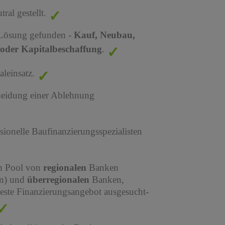
al gestellt.
 Lösung gefunden -
Kauf, Neubau,
oder Kapitalbeschaffung
.
leinsatz.
meidung einer Ablehnung
sionelle Baufinanzierungsspezialisten
em Pool von
regionalen
Banken
en) und
überregionalen
Banken,
este Finanzierungsangebot ausgesucht-