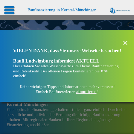
Baufinanzierung in Korntal-Münchingen
×
VIELEN DANK, dass Sie unsere Webseite besuchen!
Baufi Ludwigsburg informiert AKTUELL
Hier erfahren Sie alles Wissenswerte zum Thema Baufinanzierung
uns
und Ratenkredit. Bei offenen Fragen kontaktieren Sie
einfach!
Keine wichtigen Tipps und Informationen mehr verpassen!
abonnieren
Einfach Baufinewsletter
!
Eine Immobilien­finanzierung bei Baufi Ludwigsburg in
Korntal-Münchingen
Eine optimale Finanzierung erhalten ist nicht ganz einfach. Durch eine
persönliche und individuelle Beratung die richtige Baufinanzierung
erhalten. Mit regionalen Banken in Ihrer Region eine günstige
Finanzierung abschließen