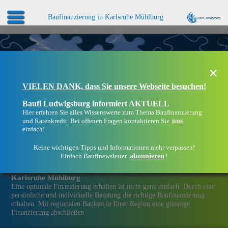
Baufinanzierung in Karlsruhe Mühlburg
×
VIELEN DANK, dass Sie unsere Webseite besuchen!
Baufi Ludwigsburg informiert AKTUELL
Hier erfahren Sie alles Wissenswerte zum Thema Baufinanzierung
uns
und Ratenkredit. Bei offenen Fragen kontaktieren Sie
einfach!
Keine wichtigen Tipps und Informationen mehr verpassen!
abonnieren
Einfach Baufinewsletter
!
Eine Immobilien­finanzierung bei Baufi Ludwigsburg in
Karlsruhe Mühlburg
Eine optimale Finanzierung erhalten ist nicht ganz einfach. Durch eine
persönliche und individuelle Beratung die richtige Baufinanzierung
erhalten. Mit regionalen Banken in Ihrer Region eine günstige
Finanzierung abschließen