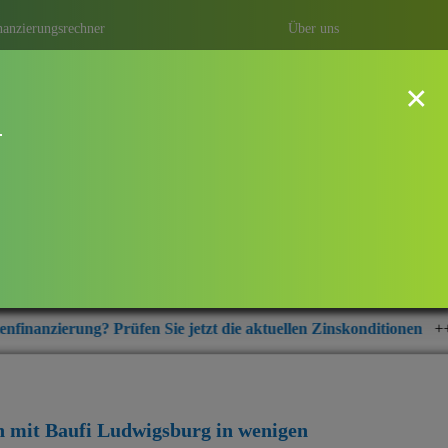
nanzierungsrechner
Über uns
×
!
Ludwigsburg in Karlsruhe Daxlanden
cht ganz einfach. Durch eine
richtige Baufinanzierung erhalten.
ne günstige Finanzierung abschließen
 Sie jetzt die aktuellen Zinskonditionen
+++
Ratenkredit jetzt s
n mit Baufi Ludwigsburg
in wenigen