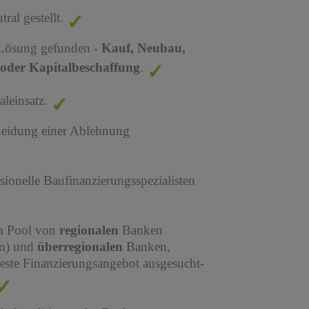
al gestellt.
 Lösung gefunden -
Kauf, Neubau,
oder Kapitalbeschaffung
.
leinsatz.
meidung einer Ablehnung
sionelle Baufinanzierungsspezialisten
em Pool von
regionalen
Banken
en) und
überregionalen
Banken,
este Finanzierungsangebot ausgesucht-