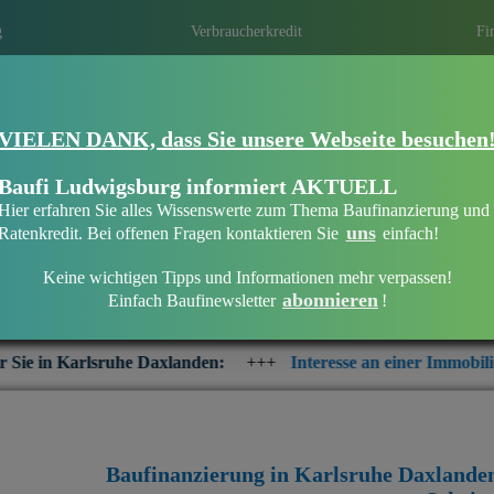
g
Verbraucherkredit
Fi
VIELEN DANK, dass Sie unsere Webseite besuchen
Eine Immobilien­finanzierung bei Baufi 
Eine optimale Finanzierung erhalten ist ni
Baufi Ludwigsburg informiert AKTUELL
persönliche und individuelle Beratung die 
Hier erfahren Sie alles Wissenswerte zum Thema Baufinanzierung und
Mit regionalen Banken in Ihrer Region ei
uns
Ratenkredit. Bei offenen Fragen kontaktieren Sie
einfach!
Keine wichtigen Tipps und Informationen mehr verpassen!
abonnieren
Einfach Baufinewsletter
!
Baufinanzierung in Karlsruhe Daxlanden
landen:
+++
Interesse an einer Immobilienfinanzierung? Prüfen
Baufinanzierung in Karlsruhe Daxlande