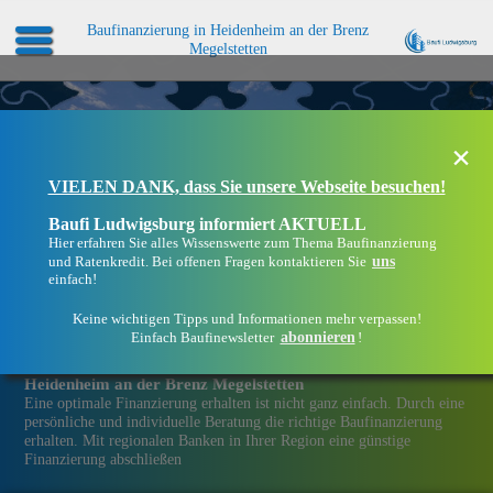
Baufinanzierung in Heidenheim an der Brenz
Megelstetten
×
VIELEN DANK, dass Sie unsere Webseite besuchen!
Baufi Ludwigsburg informiert AKTUELL
Hier erfahren Sie alles Wissenswerte zum Thema Baufinanzierung
uns
und Ratenkredit. Bei offenen Fragen kontaktieren Sie
einfach!
Keine wichtigen Tipps und Informationen mehr verpassen!
abonnieren
Einfach Baufinewsletter
!
Eine Immobilien­finanzierung bei Baufi Ludwigsburg in
Heidenheim an der Brenz Megelstetten
Eine optimale Finanzierung erhalten ist nicht ganz einfach. Durch eine
persönliche und individuelle Beratung die richtige Baufinanzierung
erhalten. Mit regionalen Banken in Ihrer Region eine günstige
Finanzierung abschließen