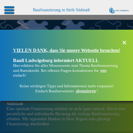
Baufinanzierung in fürth Südstadt
×
VIELEN DANK, dass Sie unsere Webseite besuchen!
Baufi Ludwigsburg informiert AKTUELL
Hier erfahren Sie alles Wissenswerte zum Thema Baufinanzierung
uns
und Ratenkredit. Bei offenen Fragen kontaktieren Sie
einfach!
Keine wichtigen Tipps und Informationen mehr verpassen!
abonnieren
Einfach Baufinewsletter
!
Eine Immobilien­finanzierung bei Baufi Ludwigsburg in fürth
Südstadt
Eine optimale Finanzierung erhalten ist nicht ganz einfach. Durch eine
persönliche und individuelle Beratung die richtige Baufinanzierung
erhalten. Mit regionalen Banken in Ihrer Region eine günstige
Finanzierung abschließen