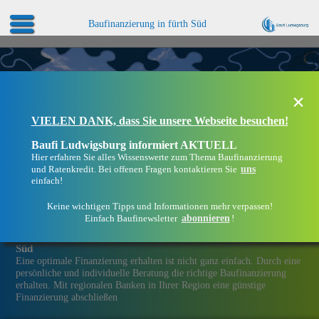
Baufinanzierung in fürth Süd
×
VIELEN DANK, dass Sie unsere Webseite besuchen!
Baufi Ludwigsburg informiert AKTUELL
Hier erfahren Sie alles Wissenswerte zum Thema Baufinanzierung
uns
und Ratenkredit. Bei offenen Fragen kontaktieren Sie
einfach!
Keine wichtigen Tipps und Informationen mehr verpassen!
abonnieren
Einfach Baufinewsletter
!
Eine Immobilien­finanzierung bei Baufi Ludwigsburg in fürth
Süd
Eine optimale Finanzierung erhalten ist nicht ganz einfach. Durch eine
persönliche und individuelle Beratung die richtige Baufinanzierung
erhalten. Mit regionalen Banken in Ihrer Region eine günstige
Finanzierung abschließen