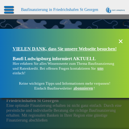
Baufinanzierung in Friedrichshafen St Georgen
×
VIELEN DANK, dass Sie unsere Webseite besuchen!
Baufi Ludwigsburg informiert AKTUELL
Hier erfahren Sie alles Wissenswerte zum Thema Baufinanzierung
uns
und Ratenkredit. Bei offenen Fragen kontaktieren Sie
einfach!
Keine wichtigen Tipps und Informationen mehr verpassen!
abonnieren
Einfach Baufinewsletter
!
Eine Immobilien­finanzierung bei Baufi Ludwigsburg in
Friedrichshafen St Georgen
Eine optimale Finanzierung erhalten ist nicht ganz einfach. Durch eine
persönliche und individuelle Beratung die richtige Baufinanzierung
erhalten. Mit regionalen Banken in Ihrer Region eine günstige
Finanzierung abschließen