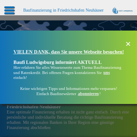
Baufinanzierung in Friedrichshafen Neuhäuser
×
VIELEN DANK, dass Sie unsere Webseite besuchen!
Baufi Ludwigsburg informiert AKTUELL
Hier erfahren Sie alles Wissenswerte zum Thema Baufinanzierung
uns
und Ratenkredit. Bei offenen Fragen kontaktieren Sie
einfach!
Keine wichtigen Tipps und Informationen mehr verpassen!
abonnieren
Einfach Baufinewsletter
!
Eine Immobilien­finanzierung bei Baufi Ludwigsburg in
Friedrichshafen Neuhäuser
Eine optimale Finanzierung erhalten ist nicht ganz einfach. Durch eine
persönliche und individuelle Beratung die richtige Baufinanzierung
erhalten. Mit regionalen Banken in Ihrer Region eine günstige
Finanzierung abschließen