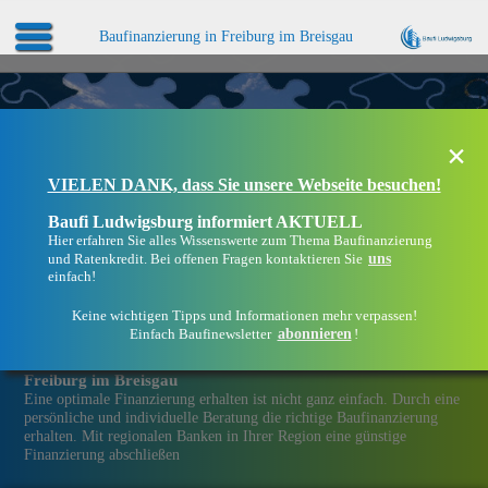
Baufinanzierung in Freiburg im Breisgau
×
VIELEN DANK, dass Sie unsere Webseite besuchen!
Baufi Ludwigsburg informiert AKTUELL
Hier erfahren Sie alles Wissenswerte zum Thema Baufinanzierung
uns
und Ratenkredit. Bei offenen Fragen kontaktieren Sie
einfach!
Keine wichtigen Tipps und Informationen mehr verpassen!
abonnieren
Einfach Baufinewsletter
!
Eine Immobilien­finanzierung bei Baufi Ludwigsburg in
Freiburg im Breisgau
Eine optimale Finanzierung erhalten ist nicht ganz einfach. Durch eine
persönliche und individuelle Beratung die richtige Baufinanzierung
erhalten. Mit regionalen Banken in Ihrer Region eine günstige
Finanzierung abschließen