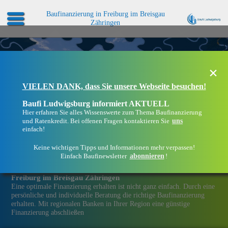
Baufinanzierung in Freiburg im Breisgau
Zähringen
×
VIELEN DANK, dass Sie unsere Webseite besuchen!
Baufi Ludwigsburg informiert AKTUELL
Hier erfahren Sie alles Wissenswerte zum Thema Baufinanzierung
uns
und Ratenkredit. Bei offenen Fragen kontaktieren Sie
einfach!
Keine wichtigen Tipps und Informationen mehr verpassen!
abonnieren
Einfach Baufinewsletter
!
Eine Immobilien­finanzierung bei Baufi Ludwigsburg in
Freiburg im Breisgau Zähringen
Eine optimale Finanzierung erhalten ist nicht ganz einfach. Durch eine
persönliche und individuelle Beratung die richtige Baufinanzierung
erhalten. Mit regionalen Banken in Ihrer Region eine günstige
Finanzierung abschließen