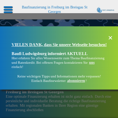
Baufinanzierung in Freiburg im Breisgau St
Georgen
×
VIELEN DANK, dass Sie unsere Webseite besuchen!
Baufi Ludwigsburg informiert AKTUELL
Hier erfahren Sie alles Wissenswerte zum Thema Baufinanzierung
uns
und Ratenkredit. Bei offenen Fragen kontaktieren Sie
einfach!
Keine wichtigen Tipps und Informationen mehr verpassen!
abonnieren
Einfach Baufinewsletter
!
Eine Immobilien­finanzierung bei Baufi Ludwigsburg in
Freiburg im Breisgau St Georgen
Eine optimale Finanzierung erhalten ist nicht ganz einfach. Durch eine
persönliche und individuelle Beratung die richtige Baufinanzierung
erhalten. Mit regionalen Banken in Ihrer Region eine günstige
Finanzierung abschließen