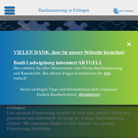
Baufinanzierung in Ettlingen
×
VIELEN DANK, dass Sie unsere Webseite besuchen!
Baufi Ludwigsburg informiert AKTUELL
Hier erfahren Sie alles Wissenswerte zum Thema Baufinanzierung
uns
und Ratenkredit. Bei offenen Fragen kontaktieren Sie
einfach!
Keine wichtigen Tipps und Informationen mehr verpassen!
abonnieren
Einfach Baufinewsletter
!
Eine Immobilien­finanzierung bei Baufi Ludwigsburg in
Ettlingen
Eine optimale Finanzierung erhalten ist nicht ganz einfach. Durch eine
persönliche und individuelle Beratung die richtige Baufinanzierung
erhalten. Mit regionalen Banken in Ihrer Region eine günstige
Finanzierung abschließen