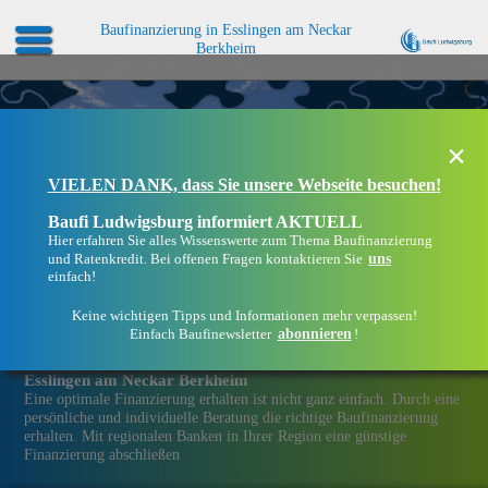
Baufinanzierung in Esslingen am Neckar
Berkheim
×
VIELEN DANK, dass Sie unsere Webseite besuchen!
Baufi Ludwigsburg informiert AKTUELL
Hier erfahren Sie alles Wissenswerte zum Thema Baufinanzierung
uns
und Ratenkredit. Bei offenen Fragen kontaktieren Sie
einfach!
Keine wichtigen Tipps und Informationen mehr verpassen!
abonnieren
Einfach Baufinewsletter
!
Eine Immobilien­finanzierung bei Baufi Ludwigsburg in
Esslingen am Neckar Berkheim
Eine optimale Finanzierung erhalten ist nicht ganz einfach. Durch eine
persönliche und individuelle Beratung die richtige Baufinanzierung
erhalten. Mit regionalen Banken in Ihrer Region eine günstige
Finanzierung abschließen