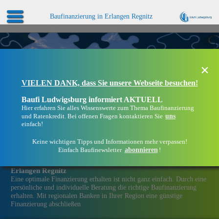
Baufinanzierung in Erlangen Regnitz
×
VIELEN DANK, dass Sie unsere Webseite besuchen!
Baufi Ludwigsburg informiert AKTUELL
Hier erfahren Sie alles Wissenswerte zum Thema Baufinanzierung
uns
und Ratenkredit. Bei offenen Fragen kontaktieren Sie
einfach!
Keine wichtigen Tipps und Informationen mehr verpassen!
abonnieren
Einfach Baufinewsletter
!
Eine Immobilien­finanzierung bei Baufi Ludwigsburg in
Erlangen Regnitz
Eine optimale Finanzierung erhalten ist nicht ganz einfach. Durch eine
persönliche und individuelle Beratung die richtige Baufinanzierung
erhalten. Mit regionalen Banken in Ihrer Region eine günstige
Finanzierung abschließen