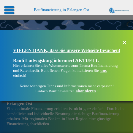
Baufinanzierung in Erlangen Ost
×
VIELEN DANK, dass Sie unsere Webseite besuchen!
Baufi Ludwigsburg informiert AKTUELL
Hier erfahren Sie alles Wissenswerte zum Thema Baufinanzierung
uns
und Ratenkredit. Bei offenen Fragen kontaktieren Sie
einfach!
Keine wichtigen Tipps und Informationen mehr verpassen!
abonnieren
Einfach Baufinewsletter
!
Eine Immobilien­finanzierung bei Baufi Ludwigsburg in
Erlangen Ost
Eine optimale Finanzierung erhalten ist nicht ganz einfach. Durch eine
persönliche und individuelle Beratung die richtige Baufinanzierung
erhalten. Mit regionalen Banken in Ihrer Region eine günstige
Finanzierung abschließen