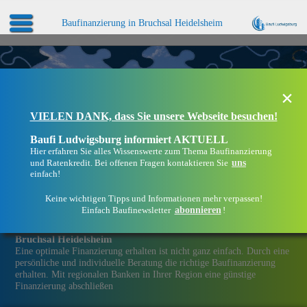
Baufinanzierung in Bruchsal Heidelsheim
×
VIELEN DANK, dass Sie unsere Webseite besuchen!
Baufi Ludwigsburg informiert AKTUELL
Hier erfahren Sie alles Wissenswerte zum Thema Baufinanzierung
uns
und Ratenkredit. Bei offenen Fragen kontaktieren Sie
einfach!
Keine wichtigen Tipps und Informationen mehr verpassen!
abonnieren
Einfach Baufinewsletter
!
Eine Immobilien­finanzierung bei Baufi Ludwigsburg in
Bruchsal Heidelsheim
Eine optimale Finanzierung erhalten ist nicht ganz einfach. Durch eine
persönliche und individuelle Beratung die richtige Baufinanzierung
erhalten. Mit regionalen Banken in Ihrer Region eine günstige
Finanzierung abschließen