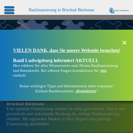
Baufinanzierung in Bruchsal Büchenau
×
VIELEN DANK, dass Sie unsere Webseite besuchen!
Baufi Ludwigsburg informiert AKTUELL
Hier erfahren Sie alles Wissenswerte zum Thema Baufinanzierung
uns
und Ratenkredit. Bei offenen Fragen kontaktieren Sie
einfach!
Keine wichtigen Tipps und Informationen mehr verpassen!
abonnieren
Einfach Baufinewsletter
!
Eine Immobilien­finanzierung bei Baufi Ludwigsburg in
Bruchsal Büchenau
Eine optimale Finanzierung erhalten ist nicht ganz einfach. Durch eine
persönliche und individuelle Beratung die richtige Baufinanzierung
erhalten. Mit regionalen Banken in Ihrer Region eine günstige
Finanzierung abschließen