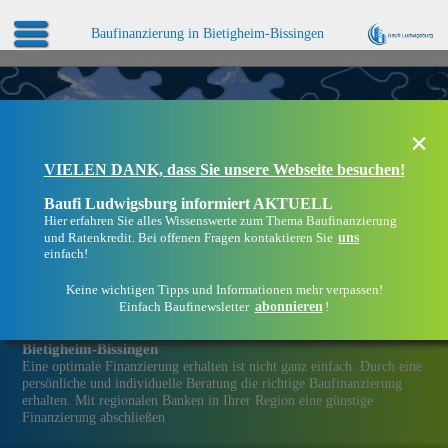
Baufinanzierung in Bietigheim-Bissingen
×
VIELEN DANK, dass Sie unsere Webseite besuchen!
Baufi Ludwigsburg informiert AKTUELL
Hier erfahren Sie alles Wissenswerte zum Thema Baufinanzierung
uns
und Ratenkredit. Bei offenen Fragen kontaktieren Sie
einfach!
Keine wichtigen Tipps und Informationen mehr verpassen!
abonnieren
Einfach Baufinewsletter
!
Eine Immobilien­finanzierung bei Baufi Ludwigsburg in
Bietigheim-Bissingen
Eine optimale Finanzierung erhalten ist nicht ganz einfach. Durch eine
persönliche und individuelle Beratung die richtige Baufinanzierung
erhalten. Mit regionalen Banken in Ihrer Region eine günstige
Finanzierung abschließen