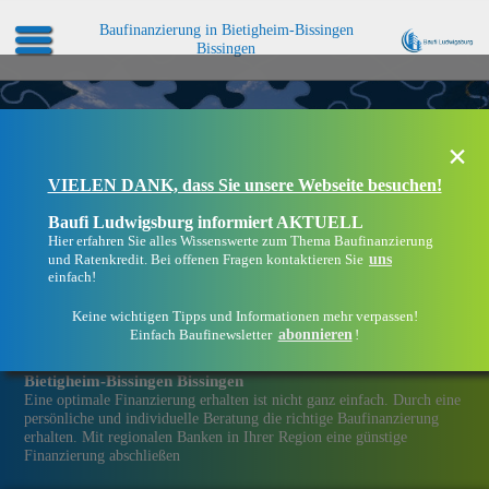
Baufinanzierung in Bietigheim-Bissingen
Bissingen
×
VIELEN DANK, dass Sie unsere Webseite besuchen!
Baufi Ludwigsburg informiert AKTUELL
Hier erfahren Sie alles Wissenswerte zum Thema Baufinanzierung
uns
und Ratenkredit. Bei offenen Fragen kontaktieren Sie
einfach!
Keine wichtigen Tipps und Informationen mehr verpassen!
abonnieren
Einfach Baufinewsletter
!
Eine Immobilien­finanzierung bei Baufi Ludwigsburg in
Bietigheim-Bissingen Bissingen
Eine optimale Finanzierung erhalten ist nicht ganz einfach. Durch eine
persönliche und individuelle Beratung die richtige Baufinanzierung
erhalten. Mit regionalen Banken in Ihrer Region eine günstige
Finanzierung abschließen